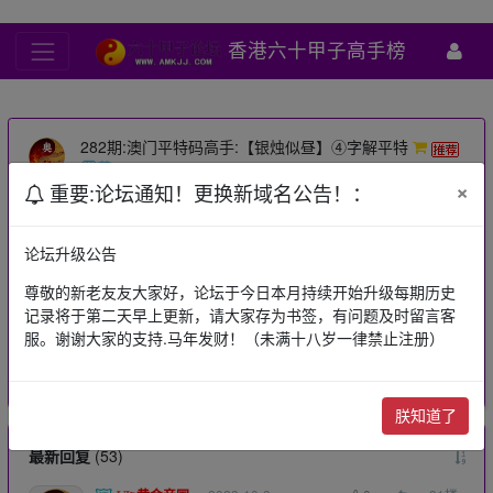
香港六十甲子高手榜
282期:澳门平特码高手:【银烛似昼】④字解平特
×
重要:论坛通知！更换新域名公告！：
老狐狸
2020-3-8
6567
查看主题内容
论坛升级公告
尊敬的新老友友大家好，论坛于今日本月持续开始升级每期历史
下一篇：
282期:澳门平特码高手:〖神都龙王〗平特一肖
记录将于第二天早上更新，请大家存为书签，有问题及时留言客
上一篇：
149期:【平码将军】四码复试平码二中二√
服。谢谢大家的支持.马年发财！（未满十八岁一律禁止注册）
点赞
0
收藏
0
朕知道了
最新回复
(
53
)