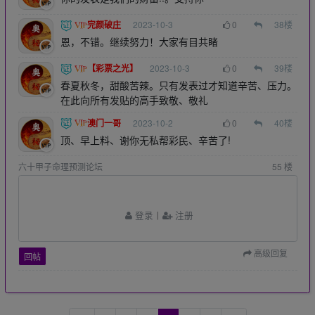
完颜破庄
2023-10-3
0
38
楼
恩，不错。继续努力！大家有目共睹
【彩票之光】
2023-10-3
0
39
楼
春夏秋冬，甜酸苦辣。只有发表过才知道辛苦、压力。
在此向所有发贴的高手致敬、敬礼
澳门一哥
2023-10-2
0
40
楼
顶、早上料、谢你无私帮彩民、辛苦了!
六十甲子命理预测论坛
55
楼
登录
丨
注册
高级回复
回帖