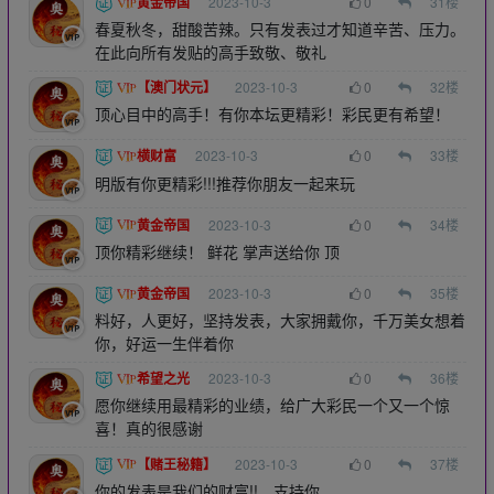
黄金帝国
2023-10-3
0
31
楼
春夏秋冬，甜酸苦辣。只有发表过才知道辛苦、压力。
在此向所有发贴的高手致敬、敬礼
【澳门状元】
2023-10-3
0
32
楼
顶心目中的高手！有你本坛更精彩！彩民更有希望！
横财富
2023-10-3
0
33
楼
明版有你更精彩!!!推荐你朋友一起来玩
黄金帝国
2023-10-3
0
34
楼
顶你精彩继续！ 鲜花 掌声送给你 顶
黄金帝国
2023-10-3
0
35
楼
料好，人更好，坚持发表，大家拥戴你，千万美女想着
你，好运一生伴着你
希望之光
2023-10-3
0
36
楼
愿你继续用最精彩的业绩，给广大彩民一个又一个惊
喜！真的很感谢
【赌王秘籍】
2023-10-3
0
37
楼
你的发表是我们的财富!!。支持你