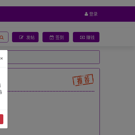
登录
发帖
签到
赚钱
×
第
马