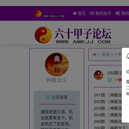
首页
我的帖子
我的
香港六十甲子
282期:
神都龙王
神都龙
261期:〖神都龙王
认证信息
262期:〖神都龙王
263期:〖神都龙王
赌钱就是打战，机
264期:〖神都龙王
会就要看准下。机
265期:〖神都龙王
会抓住了就是钱。
266期:〖神都龙王