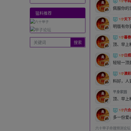
平码
须知
佩服你的
猛料推荐
天下
明版有你更
暮春
搜索
顶、早上
日照
轻轻一顶
澳彩
料好，人
平身家园
顶、早上
六合
多一份爱
六十甲子命理预测论坛