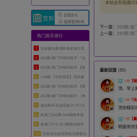
本帖含有隐藏内
2323人
签到
连续签到0天
下一篇：
282期:
上一篇：
282期:
热门高手排行
1
全网最快香港新澳老澳开奖
论坛报码室
2
282期:澳门平特码高手:『出
谋划策』平特①肖
3
282期:澳门平特码高手:【致
最新回复
(
55
)
胜大将】六组致富★三中三中二
4
149期:【平码将军】四码复
【赌
试平码二中二√
5
282期:澳门平特码高手:【银
顶、早上
烛似昼】④字解平特
6
282期:澳门平特码高手:〖神
『杀
都龙王〗平特一肖
7
喜迎新年派送现金日1月1日
顶你精彩继
十点半卡密现金大礼包不定时派
8
新澳门342期-346期两年错
【赢
送先到先得请及时领取【预热】
四极限三肖中特
9
老澳门319-321期两肖两年
明版有你更
错9
10
开奖论坛会员购帖兑换银元