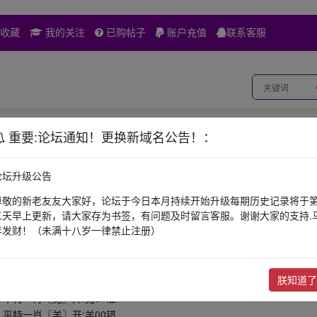
收藏
我的关注
已购帖子
账户充值
联系客服
高手榜
282期:澳门平特码高手:〖神都龙王〗平特一肖
重要:论坛通知！更换新域名公告！：
论坛升级公告
澳门平特码高手:〖神都龙王〗平特一肖
王
2020-1-8
6505
尊敬的新老友友大家好，论坛于今日本月持续开始升级每期历史记录将于
二天早上更新，请大家存为书签，有问题及时留言客服。谢谢大家的支持.
年发财！（未满十八岁一律禁止注册）
〗平特一肖〖羊〗开:羊09准
〗平特一肖〖猪〗开:猪41准
〗平特一肖〖龙〗开:龙36准
朕知道了
〗平特一肖〖狗〗开:狗06准
〗平特一肖〖兔〗开:兔37准
〗平特一肖〖羊〗开:羊00错