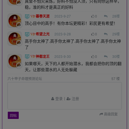
真金不怕火来炼，好料不怕没人顶，只有向你这样早，
稳，准的料才是真正的好料
暮春天涯
2023-9-27
0
28
楼
顶心目中的高手！有你本坛更精彩！彩民更有希望！
希望之光
2023-9-28
0
29
楼
高手你太神了.高手你太神了.高手你太神了.高手你太神
了
神都龙王
2023-9-30
0
30
楼
如果哪天，天下的人都开始潜水，我都会把你的顶的翻
天，让那些潜水的人无处躲藏
六十甲子命理预测论坛
57
楼
登录
丨
注册
高级回复
回帖