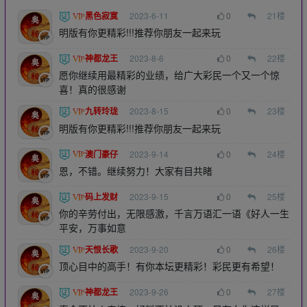
黑色寂寞
2023-6-11
0
21
楼
明版有你更精彩!!!推荐你朋友一起来玩
神都龙王
2023-8-6
0
22
楼
愿你继续用最精彩的业绩，给广大彩民一个又一个惊
喜！真的很感谢
九转玲珑
2023-8-15
0
23
楼
明版有你更精彩!!!推荐你朋友一起来玩
澳门豪仔
2023-9-14
0
24
楼
恩，不错。继续努力！大家有目共睹
码上发财
2023-9-15
0
25
楼
你的辛劳付出，无限感激，千言万语汇一语《好人一生
平安，万事如意
天恨长歌
2023-9-20
0
26
楼
顶心目中的高手！有你本坛更精彩！彩民更有希望！
神都龙王
2023-9-26
0
27
楼