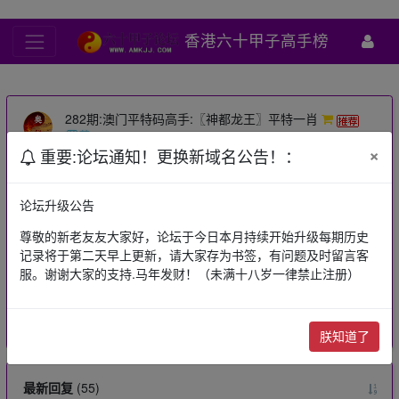
香港六十甲子高手榜
282期:澳门平特码高手:〖神都龙王〗平特一肖
×
重要:论坛通知！更换新域名公告！：
神都龙王
2020-1-8
6491
查看主题内容
论坛升级公告
尊敬的新老友友大家好，论坛于今日本月持续开始升级每期历史
下一篇：
282期:澳门平特码高手:【致胜大将】六组致富★三中三
记录将于第二天早上更新，请大家存为书签，有问题及时留言客
中二
服。谢谢大家的支持.马年发财！（未满十八岁一律禁止注册）
上一篇：
282期:澳门平特码高手:【银烛似昼】④字解平特
点赞
0
收藏
0
朕知道了
最新回复
(
55
)