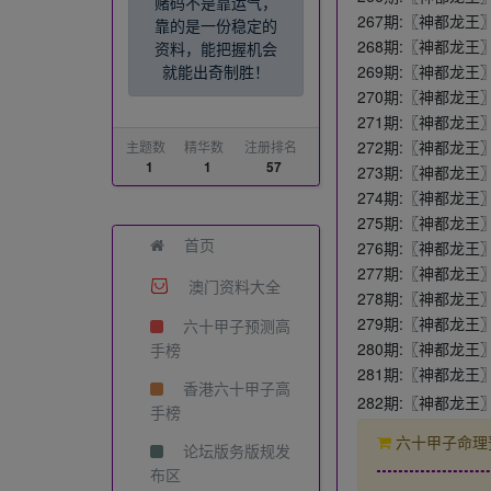
赌码不是靠运气，
267期:〖神都龙王
靠的是一份稳定的
268期:〖神都龙王
资料，能把握机会
就能出奇制胜！
269期:〖神都龙王
270期:〖神都龙王
271期:〖神都龙王
272期:〖神都龙王
主题数
精华数
注册排名
1
1
57
273期:〖神都龙王
274期:〖神都龙王
275期:〖神都龙王
首页
276期:〖神都龙王
277期:〖神都龙王
澳门资料大全
278期:〖神都龙王
279期:〖神都龙王
六十甲子预测高
280期:〖神都龙王
手榜
281期:〖神都龙王
香港六十甲子高
282期:〖神都龙王
手榜
六十甲子命理预
论坛版务版规发
布区