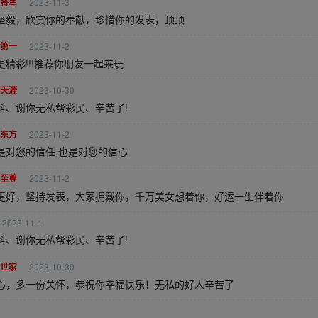
将军
2023-11-3
坚毅，欣赏你的奉献，珍惜你的发表，顶顶
第一
2023-11-2
精彩!!!推荐你朋友一起来玩
天涯
2023-10-30
料、谢你无私帮彩民、辛苦了!
东方
2023-11-2
是对您的信任,也是对您的信心
至尊
2023-11-2
更好，坚持发表，大家拥戴你，千万美女想着你，好运一生伴着你
2023-11-1
料、谢你无私帮彩民、辛苦了!
世家
2023-10-30
心，多一份关怀，恭祝你幸福快乐！无私的好人辛苦了